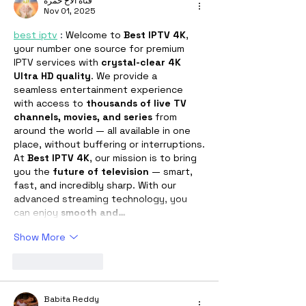
قناة الأخ حمزة
Nov 01, 2025
ฝากสินทรัพย์ดิจิทัล ในแบบ
Digital Asset Custodian
best iptv
 : 
Welcome to 
Best IPTV 4K
, 
your number one source for premium 
จากฮ่องกง
IPTV services with 
crystal-clear 4K 
Ultra HD quality
. We provide a 
seamless entertainment experience 
with access to 
thousands of live TV 
channels, movies, and series
 from 
around the world — all available in one 
place, without buffering or interruptions.
At 
Best IPTV 4K
, our mission is to bring 
you the 
future of television
 — smart, 
fast, and incredibly sharp. With our 
advanced streaming technology, you 
can enjoy 
smooth and…
Show More
Like
Reply
Babita Reddy