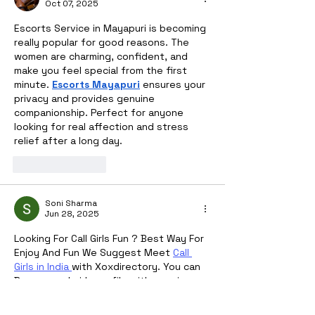
Oct 07, 2025
Escorts Service in Mayapuri is becoming 
really popular for good reasons. The 
women are charming, confident, and 
make you feel special from the first 
minute. 
Escorts Mayapuri
 ensures your 
privacy and provides genuine 
companionship. Perfect for anyone 
looking for real affection and stress 
relief after a long day.
Like
Reply
Soni Sharma
Jun 28, 2025
Looking For Call Girls Fun ? Best Way For 
Enjoy And Fun We Suggest Meet 
Call 
Girls in India 
with Xoxdirectory. You can 
Browse real girls profile with genuine 
service 100% trusted platform .
Call Girls in Goa