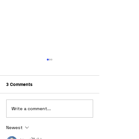
3 Comments
Write a comment...
Get to know - 
JFIN Chain ขยายการใช้
จาก JFIN Chain 
งานบล็อกเชน ยกระดับ
เชื่อมโลก Web2 
Newest
ความปลอดภัย จับมือ
Kryptodian ผู้ให้บริการรับ