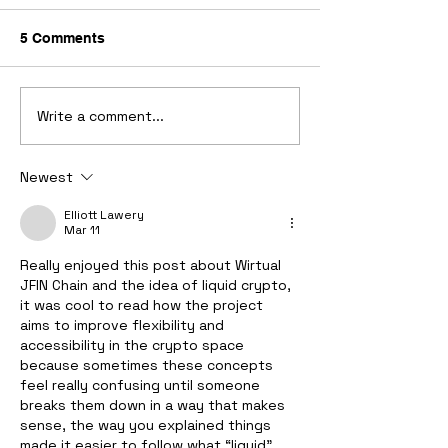
5 Comments
Write a comment...
JFIN CHAIN จับมือ
Bitkub Chain จั
360Connect เปิดตัว
Chain เปิดโอนเ
Newest
แพลตฟอร์ม “360Connect
JFIN ระหว่างกัน 
: Connect The
Bitkub Chain B
Elliott Lawery
Future”ห้องเรียนดิจิทัล
Mar 11
แห่งการเรียนรู้สู่โลก
Really enjoyed this post about Wirtual 
JFIN Chain and the idea of liquid crypto, 
อนาคต
it was cool to read how the project 
aims to improve flexibility and 
accessibility in the crypto space 
because sometimes these concepts 
feel really confusing until someone 
breaks them down in a way that makes 
sense, the way you explained things 
made it easier to follow what “liquid” 