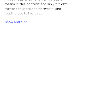
means in this context and why it might 
matter for users and networks, and 
reading posts like this…
Show More
Like
Reply
قناة الأخ حمزة
Nov 01, 2025
best iptv
 : 
Welcome to 
Best IPTV 4K
, 
your number one source for premium 
IPTV services with 
crystal-clear 4K 
Ultra HD quality
. We provide a 
seamless entertainment experience 
with access to 
thousands of live TV 
channels, movies, and series
 from 
around the world — all available in one 
place, without buffering or interruptions.
At 
Best IPTV 4K
, our mission is to bring 
you the 
future of television
 — smart, 