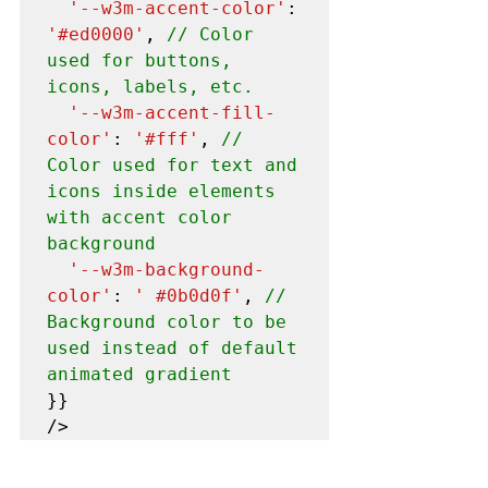
'--w3m-accent-color'
: 
'#ed0000'
, 
// Color 
used for buttons, 
icons, labels, etc.
'--w3m-accent-fill-
color'
: 
'#fff'
, 
// 
Color used for text and 
icons inside elements 
with accent color 
background
'--w3m-background-
color'
: 
' 
#0b0d0f
'
, 
// 
Background color to be 
used instead of default 
animated gradient
}}

/>