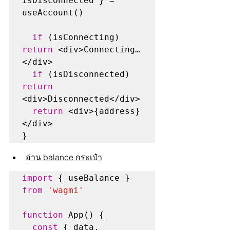
isDisconnected } = 
useAccount()

if
 (isConnecting) 
return
 <div>Connecting…
</div>

if
 (isDisconnected) 
return
<div>Disconnected</div>

return
 <div>{address}
</div>

}
อ่าน balance กระเป๋า
import
 { useBalance } 
from
'wagmi'
function
 App() {

const
 { data, 