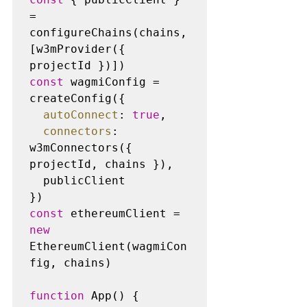
= 
configureChains(chains, 
[w3mProvider({ 
const
 wagmiConfig = 
createConfig({

autoConnect
: 
true
,

connectors
: 
w3mConnectors({ 
projectId, chains }),

  publicClient

const
 ethereumClient = 
new
EthereumClient(wagmiCon
fig, chains)

function
 App() {
