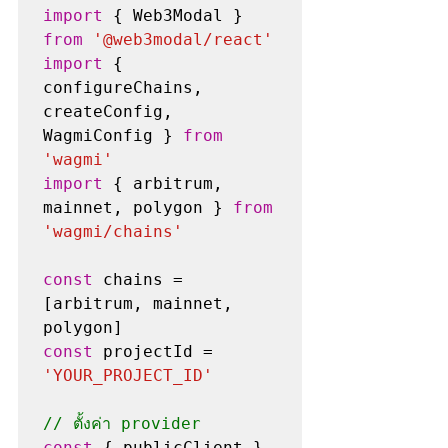
import
 { Web3Modal } 
from
'@web3modal/react'
import
 { 
configureChains, 
createConfig, 
WagmiConfig } 
from
'wagmi'
import
 { arbitrum, 
mainnet, polygon } 
from
'wagmi/chains'
const
 chains = 
[arbitrum, mainnet, 
const
 projectId = 
'YOUR_PROJECT_ID'
// ตั้งค่า provider
const
 { publicClient } 