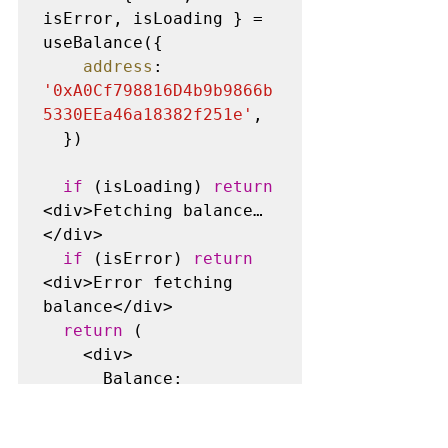
isError, isLoading } = 
useBalance({

address
: 
'0xA0Cf798816D4b9b9866b
5330EEa46a18382f251e'
,

  })

if
 (isLoading) 
return
<div>Fetching balance…
</div>

if
 (isError) 
return
<div>Error fetching 
balance</div>

return
 (

    <div>

      Balance: 
{data?.formatted} 
{data?.symbol}
