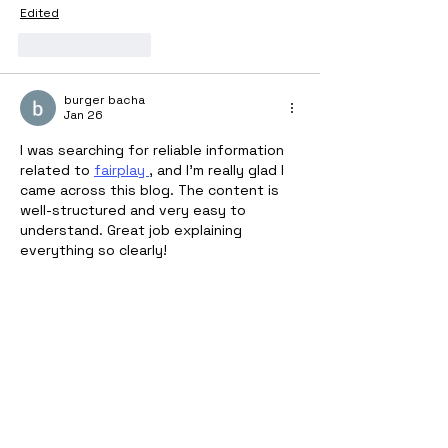
Edited
Like
Reply
burger bacha
Jan 26
I was searching for reliable information 
related to 
fairplay 
, and I’m really glad I 
came across this blog. The content is 
well-structured and very easy to 
understand. Great job explaining 
everything so clearly!
Like
Reply
burger bacha
Jan 26
I really liked how clearly everything was 
explained. The content flow makes it 
easy for new users to understand 