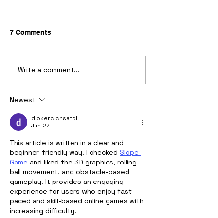
7 Comments
Write a comment...
Get to know - Hyper NFT
Wallet Connect
จาก JFIN Chain ตัวช่วย
ประตูบานใหม่สู่
เชื่อมโลก Web2 สู่ Web3
Web 3.0 by Vas
Newest
dlokerc chsatol
Jun 27
This article is written in a clear and 
beginner-friendly way. I checked 
Slope 
Game
 and liked the 3D graphics, rolling 
ball movement, and obstacle-based 
gameplay. It provides an engaging 
experience for users who enjoy fast-
paced and skill-based online games with 
increasing difficulty.