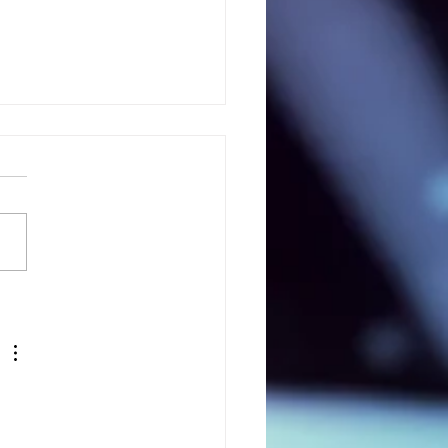
ub Chain จับมือ JFIN
n เปิดโอนเหรียญ JFIN
่างกัน ผ่าน Bitkub Chain
ge