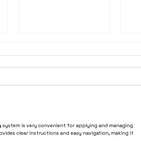
JFIN CHAIN จับมือ
Bitk
360Connect เปิดตัว
Chai
แพลตฟอร์ม “360Connect :
ระหว
Connect The
Brid
a
 system is very convenient for applying and managing 
Future”ห้องเรียนดิจิทัลแห่ง
provides clear instructions and easy navigation, making it 
การเรียนรู้สู่โลกอนาคต