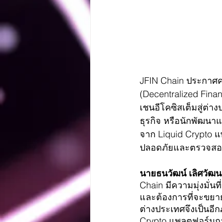
JFIN Chain ประกาศคว
(Decentralized Fina
เชนอีโคซิสเต็มสู่ต่า
ธุรกิจ หรือนักพัฒน
จาก Liquid Crypto แพ
ปลอดภัยและตรวจสอบไ
นายธนวัฒน์ เลิศวัฒนา
Chain มีความมุ่งมั่น
และต้องการที่จะขยาย
ต่างประเทศจึงเป็นอีก
Crypto แพลตฟอร์มกา