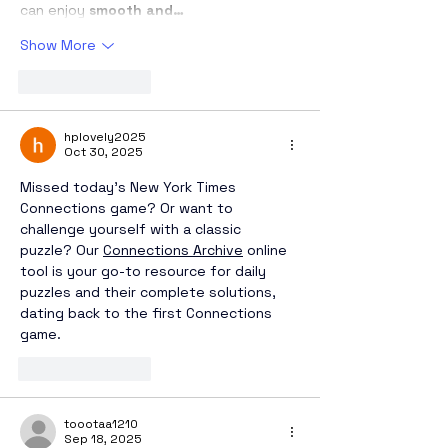
can enjoy 
smooth and…
Show More
Like
Reply
hplovely2025
Oct 30, 2025
Missed today's New York Times 
Connections game? Or want to 
challenge yourself with a classic 
puzzle? Our 
Connections Archive
 online 
tool is your go-to resource for daily 
puzzles and their complete solutions, 
dating back to the first Connections 
game.
Like
Reply
toootaa1210
Sep 18, 2025