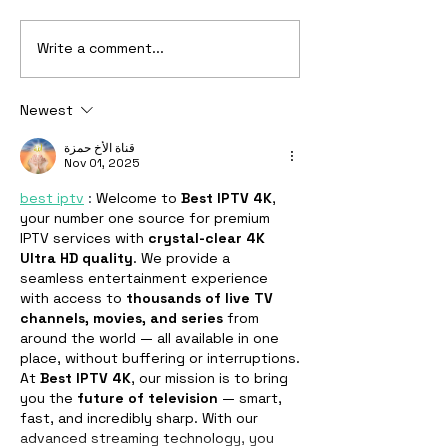
Write a comment...
Get to know - Hyper NFT
Wallet Connect
จาก JFIN Chain ตัวช่วย
ประตูบานใหม่สู่
เชื่อมโลก Web2 สู่ Web3
Web 3.0 by Vas
Newest
قناة الأخ حمزة
Nov 01, 2025
best iptv
 : 
Welcome to 
Best IPTV 4K
, 
your number one source for premium 
IPTV services with 
crystal-clear 4K 
Ultra HD quality
. We provide a 
seamless entertainment experience 
with access to 
thousands of live TV 
channels, movies, and series
 from 
around the world — all available in one 
place, without buffering or interruptions.
At 
Best IPTV 4K
, our mission is to bring 
you the 
future of television
 — smart, 
fast, and incredibly sharp. With our 
advanced streaming technology, you 