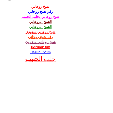
شيخ روحاني
رقم شيخ روحاني
شيخ روحاني لجلب الحبيب
الشيخ الروحاني
الشيخ الروحاني
شيخ روحاني سعودي
رقم شيخ روحاني
شيخ روحاني مضمون
Berlinintim
Berlin Intim
جلب 
الحبيب
https://www.eljnoub.com/
https://hurenberlin.com/
Like
Reply
Soni Sharma
Jun 28, 2025
Looking For Call Girls Fun ? Best Way For 
Enjoy And Fun We Suggest Meet 
Call 