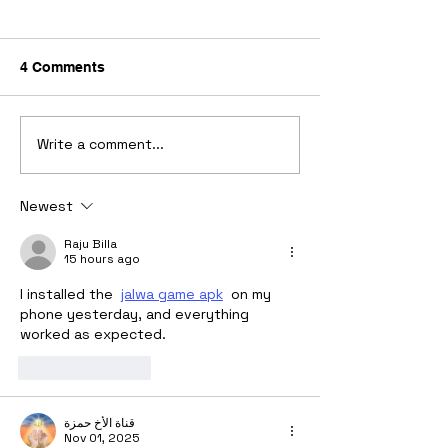
4 Comments
Write a comment...
Newest
Raju Billa
15 hours ago
I installed the  
jalwa game apk
  on my 
phone yesterday, and everything 
worked as expected.
Like
Reply
قناة الأخ حمزة
Nov 01, 2025