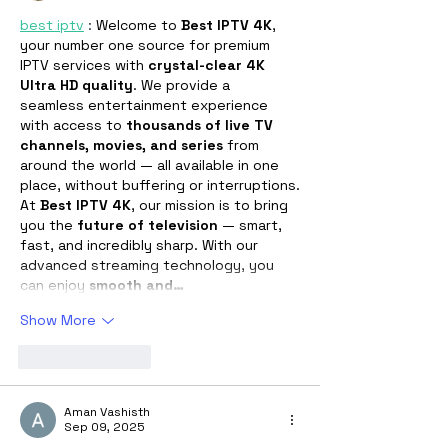
best iptv
 : 
Welcome to 
Best IPTV 4K
, 
your number one source for premium 
IPTV services with 
crystal-clear 4K 
Ultra HD quality
. We provide a 
seamless entertainment experience 
with access to 
thousands of live TV 
channels, movies, and series
 from 
around the world — all available in one 
place, without buffering or interruptions.
At 
Best IPTV 4K
, our mission is to bring 
you the 
future of television
 — smart, 
fast, and incredibly sharp. With our 
advanced streaming technology, you 
can enjoy 
smooth and…
Show More
Like
Reply
Aman Vashisth
Sep 09, 2025