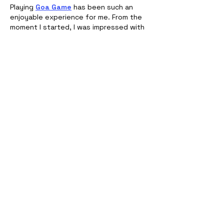
Playing 
Goa Game
 has been such an 
enjoyable experience for me. From the 
moment I started, I was impressed with 
the design and smooth working of the 
platform. It’s exciting, entertaining, and 
super easy to navigate, which makes it 
perfect for players of all levels. Unlike 
other platforms, Goa Game focuses on 
delivering a balanced and enjoyable 
experience. It has truly set a benchmark 
when it comes to providing quality 
entertainment. Definitely a platform 
worth trying!
Like
Reply
Soni Sharma
Jun 28, 2025
Looking For Call Girls Fun ? Best Way For 
Enjoy And Fun We Suggest Meet 
Call 